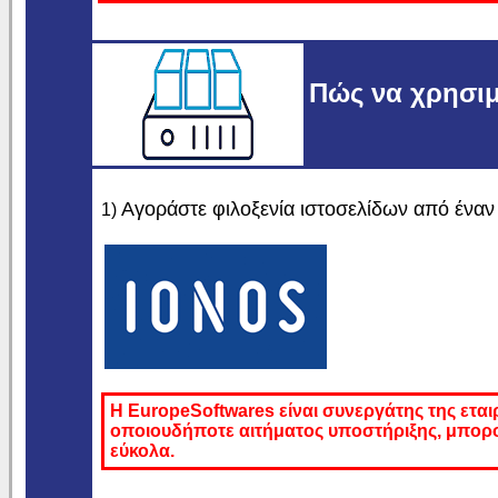
Πώς να χρησιμ
Αγοράστε φιλοξενία ιστοσελίδων από έναν
1)
Η
EuropeSoftwares
είναι συνεργάτης της εται
οποιουδήποτε αιτήματος υποστήριξης, μπορ
εύκολα.