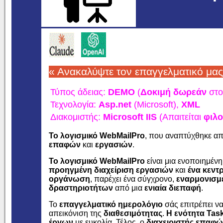
« Ανακαλύψτε τον επαγγελματικό μα
Τύπος άδειας:
DEMO
(
Δοκιμή δωρεάν
στο
Τεχνολογία:
Asp.net
(Microsoft),
XML
Διακομιστής:
Microsoft IIS
(Απαιτείται
φιλο
Το λογισμικό WebMailPro
, που αναπτύχθηκε α
επαφών
και
εργασιών
.
Το λογισμικό WebMailPro
είναι μια ενοποιημέν
προηγμένη διαχείριση εργασιών
και
ένα κεντ
οργάνωση
, παρέχει ένα σύγχρονο,
εναρμονισμ
δραστηριοτήτων
από μια
ενιαία διεπαφή
.
Το
επαγγελματικό ημερολόγιο
σάς επιτρέπει ν
απεικόνιση της
διαθεσιμότητας
.
Η ενότητα Tas
έργων
με ευκολία. Τέλος, ο
διαχειριστής επαφ