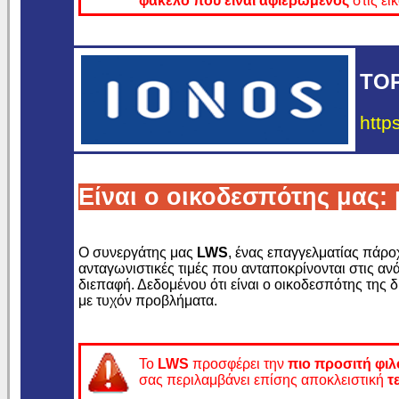
φάκελο που είναι αφιερωμένος
στις εικ
TOP
http
Είναι ο οικοδεσπότης μας
Ο συνεργάτης μας
LWS
, ένας επαγγελματίας πάρο
ανταγωνιστικές τιμές που ανταποκρίνονται στις αν
διεπαφή. Δεδομένου ότι είναι ο οικοδεσπότης της 
με τυχόν προβλήματα.
Το
LWS
προσφέρει την
πιο προσιτή φιλ
σας περιλαμβάνει επίσης αποκλειστική
τ