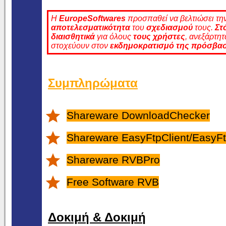
Η
EuropeSoftwares
προσπαθεί να βελτιώσει τη
αποτελεσματικότητα
του
σχεδιασμού
τους.
Στ
διαισθητικά
για όλους
τους χρήστες
, ανεξάρτητ
στοχεύουν στον
εκδημοκρατισμό της
πρόσβα
Συμπληρώματα
Shareware DownloadChecker
Shareware EasyFtpClient/EasyFt
Shareware RVBPro
Free Software RVB
Δοκιμή & Δοκιμή