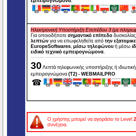
εμπειρογνώμονα
.
Ηλεκτρονική Υποστήριξη Επιπέδου 3 (με πληρω
Για οποιοδήποτε
σημαντικό επίπεδο
δυσκολίας,
λεπτών
για να επωφεληθείτε από
την εξατομικ
EuropeSoftwares
,
μέσω τηλεφώνου
ή μέσω
ι
ειδικό τεχνικό εμπειρογνώμονα
.
30
Λεπτά τηλεφωνικής υποστήριξης ή ιδιωτικής
εμπειρογνώμονα
(T2) - WEBMAILPRO
☎
Ο χρήστης μπορεί να αγοράσει το Level
συνέχεια.