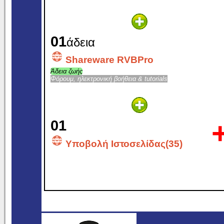
01
άδεια
Shareware RVBPro
Άδεια ζωής
Φόρουμ, ηλεκτρονική βοήθεια & tutorials
01
Υποβολή Ιστοσελίδας(35)