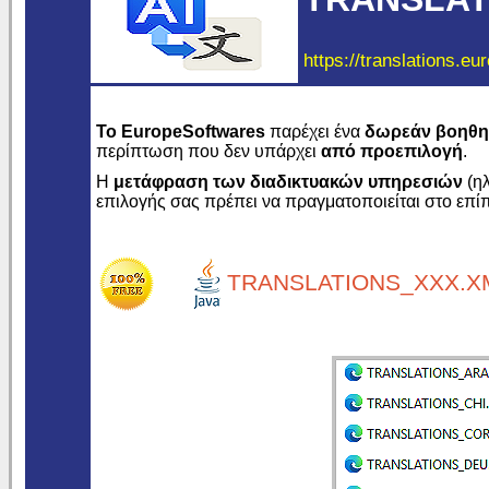
https://translations.eu
Το EuropeSoftwares
παρέχει ένα
δωρεάν βοηθη
περίπτωση που δεν υπάρχει
από προεπιλογή
.
Η
μετάφραση των διαδικτυακών υπηρεσιών
(ηλ
επιλογής σας πρέπει να πραγματοποιείται στο επί
TRANSLATIONS_XXX.XM