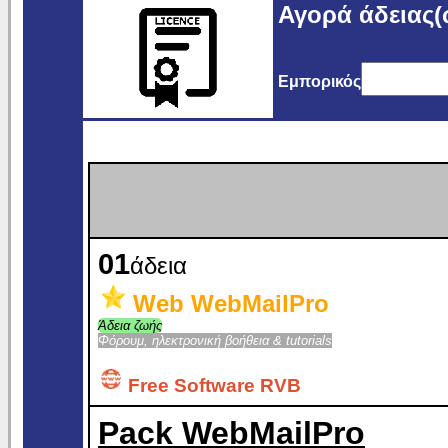
Αγορά άδειας(
Εμπορικός
01
άδεια
Web WebMailPro
Άδεια ζωής
Φόρουμ, ηλεκτρονική βοήθεια & tutorials
Free Software RVB
Pack WebMailPro