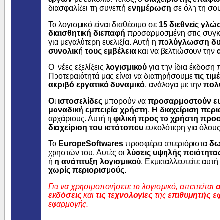
διασφαλίζει τη συνεπή
ενημέρωση
σε όλη τη σου
Το λογισμικό είναι διαθέσιμο σε
15 διεθνείς γλώ
διαισθητική διεπαφή
προσαρμοσμένη στις συγκεκ
για μεγαλύτερη ευελιξία. Αυτή η
πολύγλωσση δυ
συνολική τους εμβέλεια
και να βελτιώσουν την
Οι νέες εξελίξεις
λογισμικού
για την ίδια έκδοση
Προτεραιότητά μας είναι να διατηρήσουμε
τις τιμ
ακριβό εργατικό δυναμικό
, ανάλογα με την
πολ
Οι ιστοσελίδες
μπορούν να
προσαρμοστούν ευ
μοναδική εμπειρία χρήστη
.
Η διαχείριση περ
αρχάριους. Αυτή η
φιλική προς το χρήστη προ
διαχείριση του ιστότοπου
ευκολότερη για όλους
Το
EuropeSoftwares
προσφέρει απεριόριστα
δω
χρηστών του. Αυτές οι
λύσεις υψηλής ποιότητα
ή
η ανάπτυξη λογισμικού
. Εκμεταλλευτείτε αυτή
χωρίς περιορισμούς
.
Για να χρησιμοποιήσετε το λογισμικό, απαιτείται
σ
εκδόσεις
και
τις τεχνολογίες
της
επιθυμητής 
εφαρμογής.