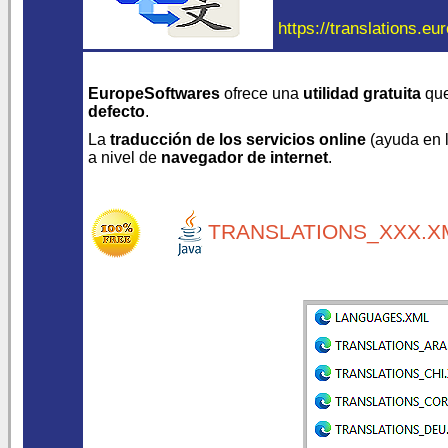
https://translations.eu
EuropeSoftwares
ofrece una
utilidad gratuita
que
defecto
.
La
traducción de los servicios online
(ayuda en lí
a nivel de
navegador de internet
.
TRANSLATIONS_XXX.XM