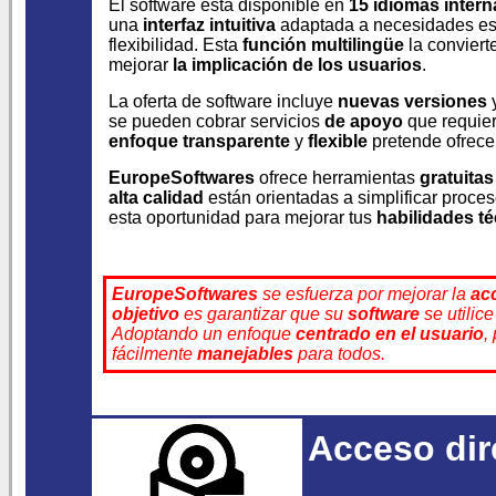
El software está disponible en
15 idiomas intern
una
interfaz intuitiva
adaptada a necesidades es
flexibilidad. Esta
función multilingüe
la conviert
mejorar
la implicación de los usuarios
.
La oferta de software incluye
nuevas versiones
se pueden cobrar servicios
de apoyo
que requie
enfoque transparente
y
flexible
pretende ofrec
EuropeSoftwares
ofrece herramientas
gratuitas
alta calidad
están orientadas a simplificar proc
esta oportunidad para mejorar tus
habilidades t
EuropeSoftwares
se esfuerza por mejorar la
ac
objetivo
es garantizar que su
software
se utilic
Adoptando un enfoque
centrado en el usuario
,
fácilmente
manejables
para todos.
Acceso dire