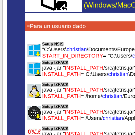
(Windows/MacOS/
≡Para un usuario dado
Setup NSIS
"C:\Users\
christian
\Documents\EuropeSof
START_IN_DIRECTORY
= "C:\Users\
c
Setup IZPACK
java -jar "
INSTALL_PATH
/src/jtetris.jar
INSTALL_PATH
= C:\Users\
christian
\D
Setup IZPACK
java -jar "
INSTALL_PATH
/src/jtetris.jar
INSTALL_PATH
= /home/
christian
/Euro
Setup IZPACK
java -jar "
INSTALL_PATH
/src/jtetris.jar
INSTALL_PATH
= /Users/
christian
/Appl
Setup IZPACK
java -jar "
INSTALL_PATH
/src/jtetris.jar