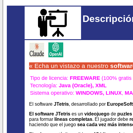
Descripció
« Echa un vistazo a nuestro
softwar
Tipo de licencia:
FREEWARE
(100% gratis 
Tecnología:
Java (Oracle),
XML
Sistema operativo:
WINDOWS,
LINUX
,
MA
El software
JTetris
, desarrollado por
EuropeSoft
El software JTetris
es un
videojuego
de
puzles
para formar
líneas completas
. El jugador debe
r
haciendo que el juego
sea cada vez más intens