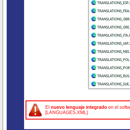
El
nuevo lenguaje integrado
en el soft
[LANGUAGES.XML]