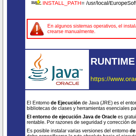
INSTALL_PATH
= /usr/local/EuropeSoft
En algunos sistemas operativos, el insta
crearse manualmente.
RUNTIME
https://www.ora
El Entorno
de Ejecución
de Java (JRE) es el ento
bibliotecas de clases y herramientas esenciales p
El entorno de ejecución Java de Oracle
es gratui
rentable. Por razones de seguridad y corrección de 
Es posible instalar varias versiones del entorno
de