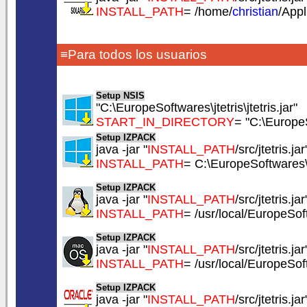
INSTALL_PATH
= /home/
christian
/Appl
≡Para todos los usuarios
Setup NSIS
"C:\EuropeSoftwares\jtetris\jtetris.jar"
START_IN_DIRECTORY
= "C:\EuropeS
Setup IZPACK
java -jar "
INSTALL_PATH
/src/jtetris.jar
INSTALL_PATH
= C:\EuropeSoftwares\j
Setup IZPACK
java -jar "
INSTALL_PATH
/src/jtetris.jar
INSTALL_PATH
= /usr/local/EuropeSoft
Setup IZPACK
java -jar "
INSTALL_PATH
/src/jtetris.jar
INSTALL_PATH
= /usr/local/EuropeSoft
Setup IZPACK
java -jar "
INSTALL_PATH
/src/jtetris.jar