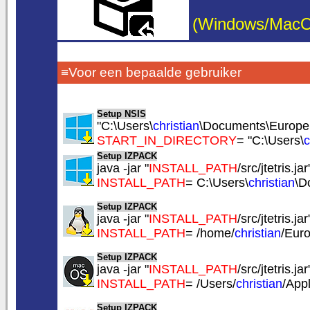
(Windows/MacOS/
≡Voor een bepaalde gebruiker
Setup NSIS
"C:\Users\
christian
\Documents\EuropeSof
START_IN_DIRECTORY
= "C:\Users\
c
Setup IZPACK
java -jar "
INSTALL_PATH
/src/jtetris.jar
INSTALL_PATH
= C:\Users\
christian
\D
Setup IZPACK
java -jar "
INSTALL_PATH
/src/jtetris.jar
INSTALL_PATH
= /home/
christian
/Euro
Setup IZPACK
java -jar "
INSTALL_PATH
/src/jtetris.jar
INSTALL_PATH
= /Users/
christian
/Appl
Setup IZPACK