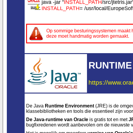
java -jar "
INSTALL_PATH
/src/jtetris.jar
INSTALL_PATH
= /usr/local/EuropeSoft
Op sommige besturingssystemen maakt het
deze moet handmatig worden gemaakt.
RUNTIME
https://www.ora
De Java
Runtime Environment
(JRE) is de omgev
klassebibliotheken en tools die essentieel zijn v
De Java-runtime van Oracle
is gratis tot en met
J
bugfixredenen wordt aanbevolen om de nieuwste 