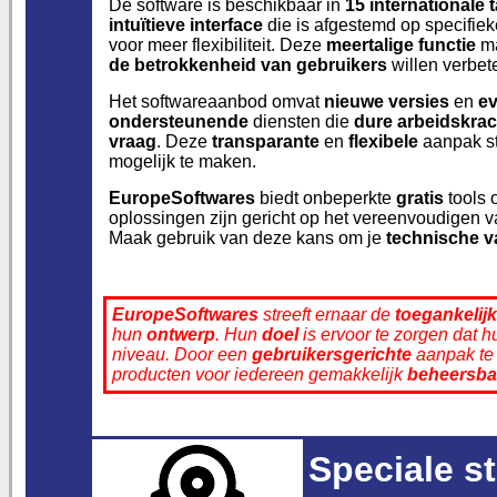
De software is beschikbaar in
15 internationale 
intuïtieve interface
die is afgestemd op specifi
voor meer flexibiliteit. Deze
meertalige functie
ma
de betrokkenheid van gebruikers
willen verbet
Het softwareaanbod omvat
nieuwe versies
en
ev
ondersteunende
diensten die
dure arbeidskra
vraag
. Deze
transparante
en
flexibele
aanpak st
mogelijk te maken.
EuropeSoftwares
biedt onbeperkte
gratis
tools
oplossingen zijn gericht op het vereenvoudigen 
Maak gebruik van deze kans om je
technische 
EuropeSoftwares
streeft ernaar de
toegankelij
hun
ontwerp
. Hun
doel
is ervoor te zorgen dat 
niveau. Door een
gebruikersgerichte
aanpak te 
producten voor iedereen gemakkelijk
beheersba
Speciale s