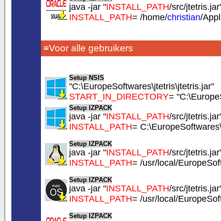
java -jar "
INSTALL_PATH
/src/jtetris.jar
INSTALL_PATH
= /home/
christian
/Appl
≡Voor alle gebruikers
Setup NSIS
"C:\EuropeSoftwares\jtetris\jtetris.jar"
START_IN_DIRECTORY
= "C:\EuropeS
Setup IZPACK
java -jar "
INSTALL_PATH
/src/jtetris.jar
INSTALL_PATH
= C:\EuropeSoftwares\j
Setup IZPACK
java -jar "
INSTALL_PATH
/src/jtetris.jar
INSTALL_PATH
= /usr/local/EuropeSoft
Setup IZPACK
java -jar "
INSTALL_PATH
/src/jtetris.jar
INSTALL_PATH
= /usr/local/EuropeSoft
Setup IZPACK