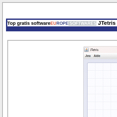
JTetris
Top gratis software
EU
ROPE
SOFTWARES