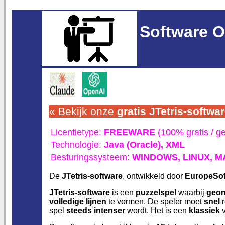
Software O
« Bekijk onze
gratis JTetris-softwa
Licentietype:
FREEWARE
(100% gratis / g
Technologie:
Java (Oracle),
XML
Besturingssysteem:
WINDOWS,
LINUX,
M
De
JTetris-software
, ontwikkeld door
EuropeSof
JTetris-software
is een
puzzelspel
waarbij
geom
volledige lijnen
te vormen. De speler moet
snel
r
spel
steeds intenser
wordt. Het is een
klassiek
v