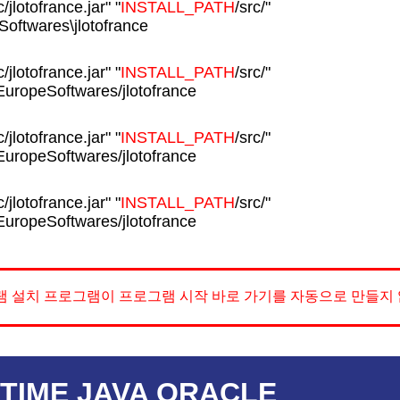
c/jlotofrance.jar" "
INSTALL_PATH
/src/"
Softwares\jlotofrance
c/jlotofrance.jar" "
INSTALL_PATH
/src/"
/EuropeSoftwares/jlotofrance
c/jlotofrance.jar" "
INSTALL_PATH
/src/"
/EuropeSoftwares/jlotofrance
c/jlotofrance.jar" "
INSTALL_PATH
/src/"
/EuropeSoftwares/jlotofrance
 설치 프로그램이 프로그램 시작 바로 가기를 자동으로 만들지 
TIME JAVA ORACLE