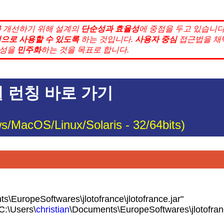
을
개선하기 위해 설계의
단순성과
효율성
에 중점을 두고 있습니다
적으로
사용할 수 있도록
하는 것입니다.
사용자 중심
접근법을 채
성을
민주화
하는 것을 목표로 합니다.
 런칭 바로 가기
s/MacOS/Linux/Solaris - 32/64bits)
s\EuropeSoftwares\jlotofrance\jlotofrance.jar"
C:\Users\
christian
\Documents\EuropeSoftwares\jlotofran