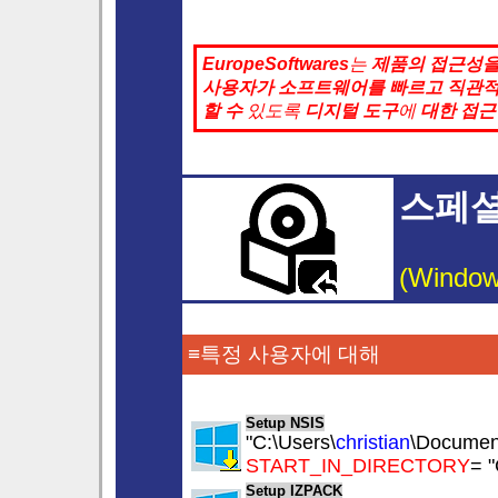
EuropeSoftwares
는
제품의
접근성
사용자가
소프트웨어를 빠르고
직관
할 수
있도록
디지털 도구
에
대한 접근
스페셜
(Window
≡특정 사용자에 대해
Setup NSIS
"C:\Users\
christian
\Document
START_IN_DIRECTORY
= "
Setup IZPACK