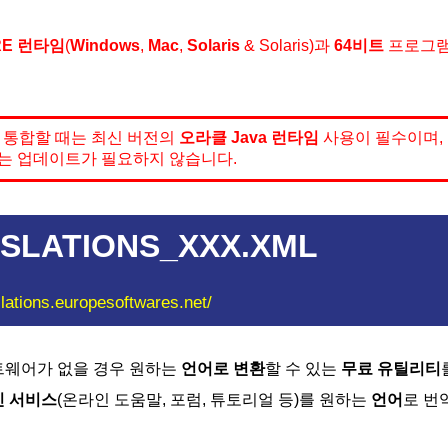
RE 런타임
(
Windows
,
Mac
,
Solaris
& Solaris)과
64비트
프로그램
통합할 때는 최신 버전의
오라클 Java 런타임
사용이 필수이며,
는 업데이트가 필요하지 않습니다.
SLATIONS_XXX.XML
slations.europesoftwares.net/
웨어가 없을 경우 원하는
언어
로
변환
할 수 있는
무료 유틸리티
 서비스
(온라인 도움말, 포럼, 튜토리얼 등)를 원하는
언어
로 번