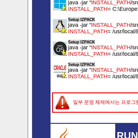
java -jar "
INSTALL_PATH
/sr
INSTALL_PATH
= C:\Europe
Setup IZPACK
java -jar "
INSTALL_PATH
/sr
INSTALL_PATH
= /usr/local
Setup IZPACK
java -jar "
INSTALL_PATH
/sr
INSTALL_PATH
= /usr/local
Setup IZPACK
java -jar "
INSTALL_PATH
/sr
INSTALL_PATH
= /usr/local
일부 운영 체제에서는 프로그램
RUN