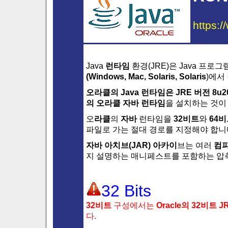
https:/
Java
런타임
환경(JRE)은 Java 프로
(
Windows
,
Mac
,
Solaris
, Solaris
)에서
오라클의 Java 런타임은
JRE 버전 8u2
의 오라클 자바 런타임
을 설치하는 것이
오
라클
의
자바
런타임을
32비트
와
64
파일로 가는 절대 경로를 지정해야 합니
자바 아치브(JAR) 아카이
브는 여러
컴파
지 설명하는 매니페스트를 포함하는 압
32 Bits
32비트
구성에서는
Oracle의 32비트 
다.