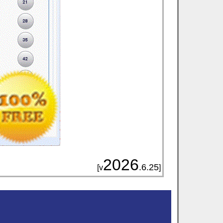
2026
.6.25
[v
]