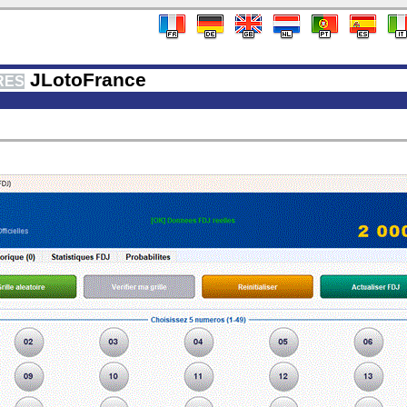
JLotoFrance
RES