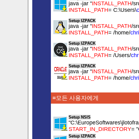
java -jar "
INSTALL_PATH
/sr
INSTALL_PATH
= C:\Users\
c
Setup IZPACK
java -jar "
INSTALL_PATH
/sr
INSTALL_PATH
= /home/
chr
Setup IZPACK
java -jar "
INSTALL_PATH
/sr
INSTALL_PATH
= /Users/
chr
Setup IZPACK
java -jar "
INSTALL_PATH
/sr
INSTALL_PATH
= /home/
chr
≡모든 사용자에게
Setup NSIS
"C:\EuropeSoftwares\jlotofran
START_IN_DIRECTORY
= "
Setup IZPACK