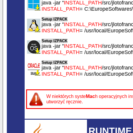
java -jar "
INSTALL_PATH
/src/jlotofranc
INSTALL_PATH
= C:\EuropeSoftwares\
Setup IZPACK
java -jar "
INSTALL_PATH
/src/jlotofranc
INSTALL_PATH
= /usr/local/EuropeSof
Setup IZPACK
java -jar "
INSTALL_PATH
/src/jlotofranc
INSTALL_PATH
= /usr/local/EuropeSof
Setup IZPACK
java -jar "
INSTALL_PATH
/src/jlotofranc
INSTALL_PATH
= /usr/local/EuropeSof
W niektórych syste
Mac
h operacyjnych in
utworzyć ręcznie.
RUNTIME