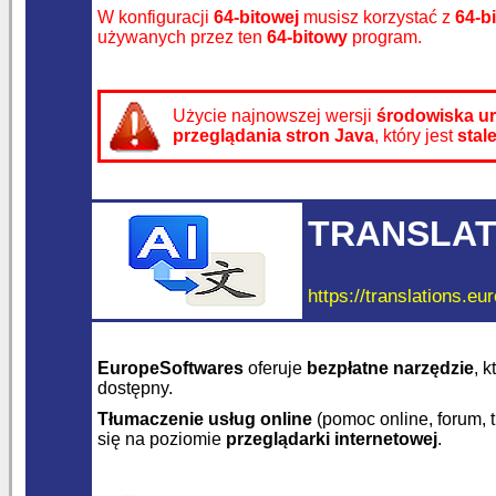
W konfiguracji
64-bitowej
musisz korzystać z
64-b
używanych przez ten
64-bitowy
program.
Użycie najnowszej wersji
środowiska u
przeglądania stron Java
, który jest
stal
TRANSLAT
https://translations.eu
EuropeSoftwares
oferuje
bezpłatne narzędzie
, 
dostępny.
Tłumaczenie usług online
(pomoc online, forum, 
się na poziomie
przeglądarki internetowej
.