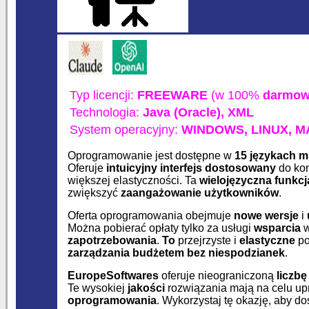
Typ licencji:
FREEWARE
(w 100%
darmowe
Technologia:
Java (Oracle),
XML
System operacyjny:
WINDOWS,
LINUX,
M
Oprogramowanie jest dostępne w
15 językach 
Oferuje
intuicyjny interfejs dostosowany
do kon
większej elastyczności. Ta
wielojęzyczna funkcj
zwiększyć
zaangażowanie użytkowników
.
Oferta oprogramowania obejmuje
nowe wersje
i
Można pobierać opłaty tylko za usługi
wsparcia
w
zapotrzebowania
.
To
przejrzyste i
elastyczne
po
zarządzania budżetem
bez niespodzianek
.
EuropeSoftwares
oferuje nieograniczoną
liczb
Te wysokiej
jakości
rozwiązania mają na celu up
oprogramowania
. Wykorzystaj tę okazję, aby d