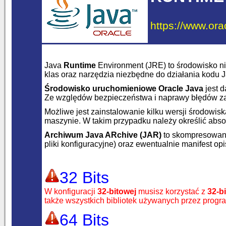
https://www.ora
Java
Runtime
Environment (JRE) to środowisko 
klas oraz narzędzia niezbędne do działania kodu 
Środowisko uruchomieniowe Oracle Java
jest 
Ze względów bezpieczeństwa i naprawy błędów zal
Możliwe jest zainstalowanie kilku wersji środow
maszynie. W takim przypadku należy określić abs
Archiwum Java ARchive (JAR)
to skompresowany
pliki konfiguracyjne) oraz ewentualnie manifest op
32 Bits
W konfiguracji
32-bitowej
musisz korzystać z
32-b
także wszystkich bibliotek używanych przez prog
64 Bits