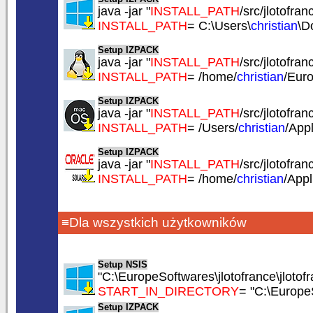
java -jar "
INSTALL_PATH
/src/jlotofranc
INSTALL_PATH
= C:\Users\
christian
\D
Setup IZPACK
java -jar "
INSTALL_PATH
/src/jlotofranc
INSTALL_PATH
= /home/
christian
/Euro
Setup IZPACK
java -jar "
INSTALL_PATH
/src/jlotofranc
INSTALL_PATH
= /Users/
christian
/App
Setup IZPACK
java -jar "
INSTALL_PATH
/src/jlotofranc
INSTALL_PATH
= /home/
christian
/Appl
≡Dla wszystkich użytkowników
Setup NSIS
"C:\EuropeSoftwares\jlotofrance\jlotofr
START_IN_DIRECTORY
= "C:\EuropeS
Setup IZPACK