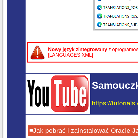
Nowy język zintegrowany
z oprogramo
[LANGUAGES.XML]
Samouczk
https://tutorial
≡Jak pobrać i zainstalować Oracle 