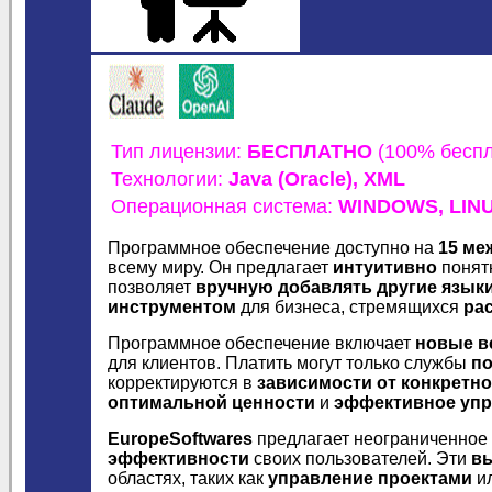
Тип лицензии:
БЕСПЛАТНО
(100% беспл
Технологии:
Java (Oracle),
XML
Операционная система:
WINDOWS,
LIN
Программное обеспечение доступно на
15 ме
всему миру. Он предлагает
интуитивно
понят
позволяет
вручную добавлять другие язык
инструментом
для бизнеса, стремящихся
ра
Программное обеспечение включает
новые в
для клиентов. Платить могут только службы
п
корректируются в
зависимости от конкретно
оптимальной ценности
и
эффективное уп
EuropeSoftwares
предлагает неограниченное
эффективности
своих пользователей. Эти
в
областях, таких как
управление проектами
и