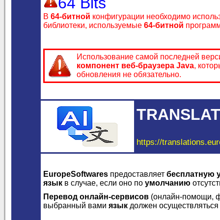
64 Bits
В
64-битной
конфигурации необходимо исполь
библиотеки, используемые
64-битной
программ
Использование самой последней вер
компонент веб-браузера Java
, кото
обновления не обязательно.
TRANSLAT
https://translations.eu
EuropeSoftwares
предоставляет
бесплатную 
язык
в случае, если оно по
умолчанию
отсутст
Перевод онлайн-сервисов
(онлайн-помощи, ф
выбранный вами
язык
должен осуществляться