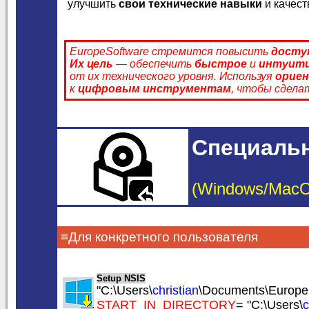
улучшить
свои технические навыки
и качес
EuropeSoftware стремится повысить
досту
Их цель
— обеспечить
быстрое
и
интуит
от их технического уровня. Используя
ориен
к
цифровым инструментам
, чтобы сдела
Специальн
(Windows/MacOS/
≡Для конкретного пользователя
Setup NSIS
"C:\Users\
christian
\Documents\EuropeSo
START_IN_DIRECTORY
= "C:\Users\
c