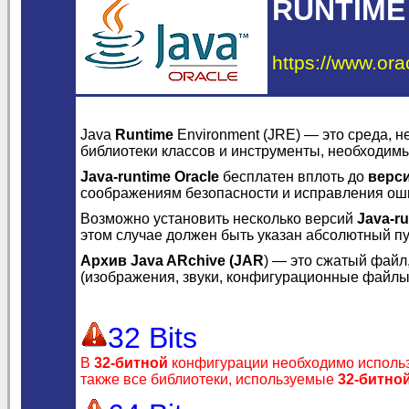
RUNTIME
https://www.ora
Java
Runtime
Environment (JRE) — это среда, 
библиотеки классов и инструменты, необходим
Java-runtime Oracle
бесплатен вплоть до
верси
соображениям безопасности и исправления ош
Возможно установить несколько версий
Java-ru
этом случае должен быть указан абсолютный пу
Архив Java ARchive (JAR
) — это сжатый файл
(изображения, звуки, конфигурационные файлы
32 Bits
В
32-битной
конфигурации необходимо исполь
также все библиотеки, используемые
32-битно