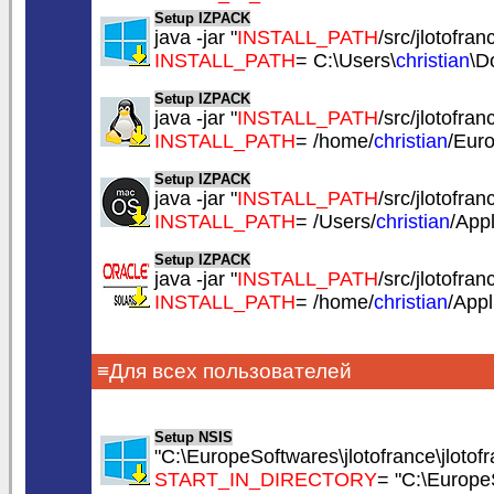
Setup IZPACK
java -jar "
INSTALL_PATH
/src/jlotofranc
INSTALL_PATH
= C:\Users\
christian
\D
Setup IZPACK
java -jar "
INSTALL_PATH
/src/jlotofranc
INSTALL_PATH
= /home/
christian
/Euro
Setup IZPACK
java -jar "
INSTALL_PATH
/src/jlotofranc
INSTALL_PATH
= /Users/
christian
/App
Setup IZPACK
java -jar "
INSTALL_PATH
/src/jlotofranc
INSTALL_PATH
= /home/
christian
/Appl
≡Для всех пользователей
Setup NSIS
"C:\EuropeSoftwares\jlotofrance\jlotofr
START_IN_DIRECTORY
= "C:\EuropeS