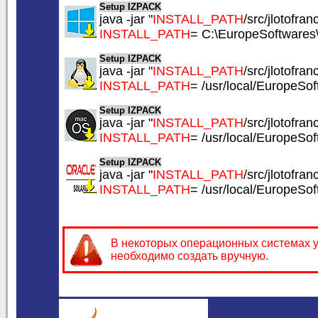
Setup IZPACK
java -jar "
INSTALL_PATH
/src/jlotofranc
INSTALL_PATH
= C:\EuropeSoftwares\
Setup IZPACK
java -jar "
INSTALL_PATH
/src/jlotofranc
INSTALL_PATH
= /usr/local/EuropeSof
Setup IZPACK
java -jar "
INSTALL_PATH
/src/jlotofranc
INSTALL_PATH
= /usr/local/EuropeSof
Setup IZPACK
java -jar "
INSTALL_PATH
/src/jlotofranc
INSTALL_PATH
= /usr/local/EuropeSof
В некоторых операционных системах у
необходимо создать вручную.