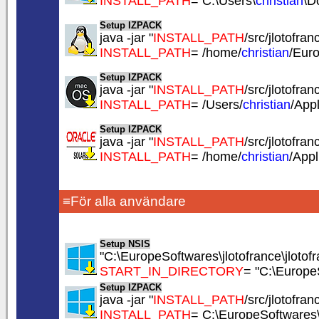
INSTALL_PATH
= C:\Users\
christian
\D
Setup IZPACK
java -jar "
INSTALL_PATH
/src/jlotofranc
INSTALL_PATH
= /home/
christian
/Euro
Setup IZPACK
java -jar "
INSTALL_PATH
/src/jlotofranc
INSTALL_PATH
= /Users/
christian
/App
Setup IZPACK
java -jar "
INSTALL_PATH
/src/jlotofranc
INSTALL_PATH
= /home/
christian
/Appl
≡För alla användare
Setup NSIS
"C:\EuropeSoftwares\jlotofrance\jlotofr
START_IN_DIRECTORY
= "C:\EuropeS
Setup IZPACK
java -jar "
INSTALL_PATH
/src/jlotofranc
INSTALL_PATH
= C:\EuropeSoftwares\