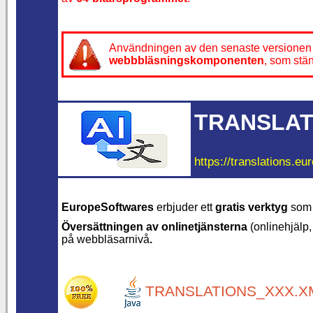
Användningen av den senaste versionen
webbbläsningskomponenten
, som stä
TRANSLAT
https://translations.eu
EuropeSoftwares
erbjuder ett
gratis verktyg
som t
Översättningen av onlinetjänsterna
(onlinehjälp,
på webbläsarnivå
.
TRANSLATIONS_XXX.XM