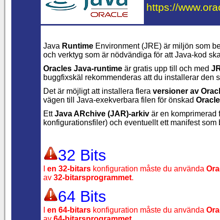
https://www.ora
Java
Runtime
Environment (JRE) är miljön som beh
och verktyg som är nödvändiga för att Java-kod sk
Oracles Java-runtime
är gratis upp till och med
JR
buggfixskäl rekommenderas att du installerar den
Det är möjligt att installera flera
versioner av Orac
vägen till
Java-exekverbara filen för önskad
Oracle
Ett
Java ARchive (JAR)-arkiv
är en komprimerad fi
konfigurationsfiler) och eventuellt ett manifest som
32 Bits
I
en 32-bitars
konfiguration måste du använda
Ora
av
32-bitarsprogrammet
.
64 Bits
I
en 64-bitars
konfiguration måste du använda
Ora
av
64-bitarsprogrammet
.