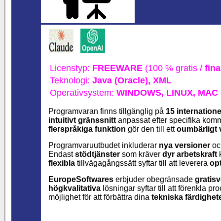
Licenstyp:
FREEWARE
(100 % gratis /
fin
Teknologi:
Java (Oracle),
XML
Operativsystem:
WINDOWS,
LINUX,
MAC 
Programvaran finns tillgänglig på
15 internatione
intuitivt gränssnitt
anpassat efter specifika kom
flerspråkiga funktion
gör den till ett
oumbärligt 
Programvaruutbudet inkluderar
nya versioner
o
Endast
stödtjänster
som kräver
dyr arbetskraft
k
flexibla
tillvägagångssätt syftar till att leverera
op
EuropeSoftwares
erbjuder obegränsade
gratis
högkvalitativa
lösningar syftar till att förenkla
möjlighet för att förbättra dina
tekniska färdighet