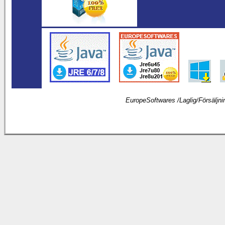
EuropeSoftwares /
Laglig
/
Försäljni