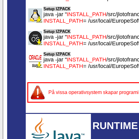
Setup IZPACK
java -jar "
INSTALL_PATH
/src/jlotofranc
INSTALL_PATH
= /usr/local/EuropeSof
Setup IZPACK
java -jar "
INSTALL_PATH
/src/jlotofranc
INSTALL_PATH
= /usr/local/EuropeSof
Setup IZPACK
java -jar "
INSTALL_PATH
/src/jlotofranc
INSTALL_PATH
= /usr/local/EuropeSof
På vissa operativsystem skapar programin
RUNTIME