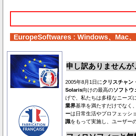
重要:
EuropeSoftwares
:
Windows
、
Mac
、
申し訳ありませんが
2005年8月1日に
クリスチャン
Solaris
向けの最高の
ソフトウ
げで、私たちは多様なニーズ
業界
基準を満たすだけでなく
ー
は日常生活やプロフェッシ
識
をもって実施し、ユーザー