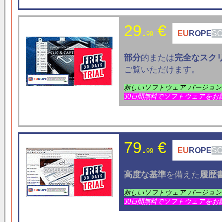
29.
€
EU
ROPE
S
99
部分
的または
完全なスク
ご覧いただけます。
新しいソフトウェア バージョ
30日間無料でソフトウェアをお
79.
€
EU
ROPE
S
99
高度な基準
を備えた
履歴
新しいソフトウェア バージョ
30日間無料でソフトウェアをお