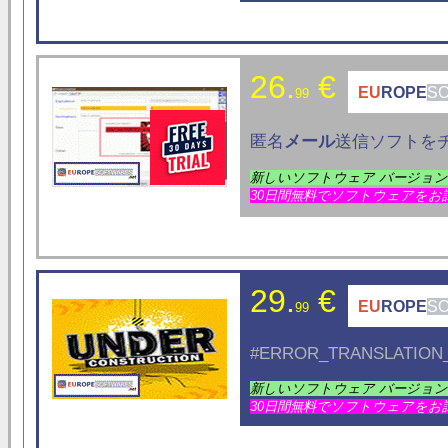
26.
€
EU
ROPE
S
99
匿名
メール
送信ソフトを
新しいソフトウェア バージョ
30日間無料でソフトウェアをお
29.
€
EU
ROPE
S
99
#ERROR_TRANSLATION_
新しいソフトウェア バージョ
30日間無料でソフトウェアをお