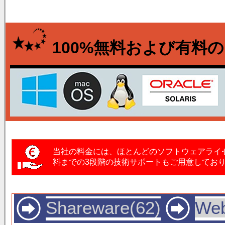
100%無料および有料
当社の料金には、ほとんどのソフトウェアライ
料までの3段階の技術サポートもご用意してお
Shareware(62)
Web