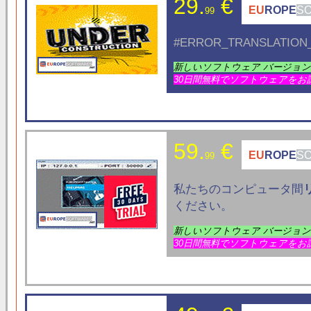
29.
€
EU
ROPE
S
99
#ERROR_TRANSLATION_
新しいソフトウェア バージョ
30日間無料でソフトウェアをお
59.
€
EU
ROPE
S
99
私たちのコンピュータ間
ください。
新しいソフトウェア バージョ
30日間無料でソフトウェアをお