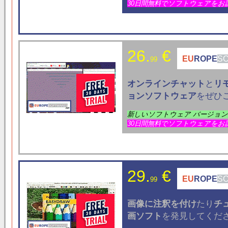
30日間無料でソフトウェアをお
26.
€
EU
ROPE
S
99
オンラインチャット
と
リ
ョン
ソフトウェア
をぜひ
新しいソフトウェア バージョ
30日間無料でソフトウェアをお
29.
€
EU
ROPE
S
99
画像に注釈を付け
たり
チ
画ソフト
を発見してくだ