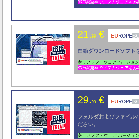
30日間無料でソフトウェアをお
21.
€
EU
ROPE
S
99
自動
ダウンロード
ソフト
新しいソフトウェア バージョ
30日間無料でソフトウェアをお
29.
€
EU
ROPE
S
99
フォルダおよび
ファイル
ださい。
新しいソフトウェア バージョ