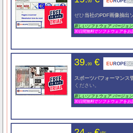
EU
ROPE
S
99
ぜひ
当社のPDF画像
抽出
新しいソフトウェア バージョ
30日間無料でソフトウェアをお
39.
€
EU
ROPE
S
99
スポーツパフォーマンス
ください。
新しいソフトウェア バージョ
30日間無料でソフトウェアをお
24.
€