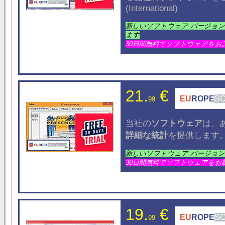
(International)
新しいソフトウェア バージョ
ます
30日間無料でソフトウェアをお
21.
€
EU
ROPE
S
99
当社の
ソフトウェア
は、
詳細な統計
を提供します
新しいソフトウェア バージョ
30日間無料でソフトウェアをお
19.
€
EU
ROPE
S
99