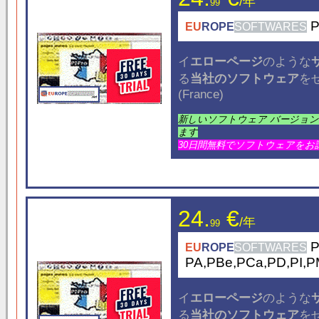
/年
99
P
EU
ROPE
SOFTWARES
イ
エローページ
のような
る
当社のソフトウェア
を
(France)
新しいソフトウェア バージョ
ます
30日間無料でソフトウェアをお
24.
€
/年
99
P
EU
ROPE
SOFTWARES
PA,PBe,PCa,PD,PI,
イ
エローページ
のような
る
当社のソフトウェア
を