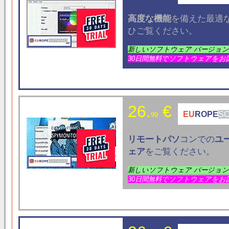
高度な機能
を備えた最適
ひご覧ください。
新しいソフトウェア バージョ
30日間無料でソフトウェアをお
26.
€
EU
ROPE
S
99
リモートパソ
コンでの
ユ
ェア
をご覧ください。
新しいソフトウェア バージョ
30日間無料でソフトウェアをお