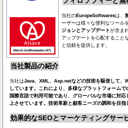
フィロソフィーと無
当社の
EuropeSoftwares
は、
ーザーは様々な便利なツール
ジョンとアップデート
が含ま
アップデートを心配すること
と信頼を提供します。
当社製品の紹介
当社は
Java、XML、
Asp.net
などの技術を駆使して、
しています。これにより、多様なプラットフォームで
国際言語
で利用可能であり、グローバルな市場に対応
上させています。技術革新と顧客ニーズの調和を目指
効果的なSEOとマーケティングサー