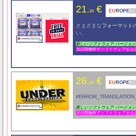
21.
€
EU
ROPE
S
99
さまざまな
フォーマット
い。
新しいソフトウェア バージョ
30日間無料でソフトウェアをお
26.
€
EU
ROPE
S
99
#ERROR_TRANSLATION_
新しいソフトウェア バージョ
30日間無料でソフトウェアをお