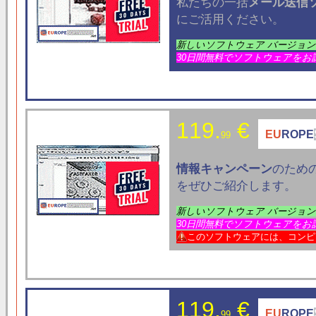
私たちの一括
メール
送信
にご活用ください。
新しいソフトウェア バージョ
30日間無料でソフトウェアをお
119.
€
EU
ROPE
99
情報キャンペーン
のため
をぜひご紹介します。
新しいソフトウェア バージョ
30日間無料でソフトウェアをお
このソフトウェアには、コンピ
119.
€
EU
ROPE
99