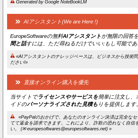
Generated by Google NoteBookLM
AIアシスタント(We are Here !)
EuropeSoftwareの無料
AIアシスタント
が無限の回答
間と話
すには、ただ尋ねるだけでいい;もし可能であ
«AIアシスタントのナレッジベースは、ビジネスから技術
ださい!»
直接オンライン購入を優先
当サイトで
ライセンスやサービスを
簡単に注文し、
イドの
パーソナライズされた見積も
りを提供します
«PayPalのおかげで、あなたのオンライン決済は完全
てて返金を請求できます。これにより、詐欺の恐れなく自信
い。 (
✉ europesoftwares@europesoftwares.net) »