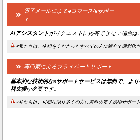
電子メールによるeコマース/eサポー
ト
AI
アシスタント
がリクエストに応答できない場合は
«私たちは、依頼をくださったすべての方に細心で個別化
専門家によるプライベートサポート
基本的な技術的なeサポートサービスは無料で
、
より
料支援
が必要です。
«私たちは、可能な限り多くの方に無料の電子技術サポー