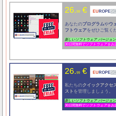
26.
€
EU
ROPE
S
99
あなたの
プログラム
や
ウ
フトウェア
をぜひご覧く
新しいソフトウェア バージョ
30日間無料でソフトウェアをお
26.
€
EU
ROPE
S
99
私たちの
クイックアクセ
スト
を管理しましょう。
新しいソフトウェア バージョ
30日間無料でソフトウェアをお