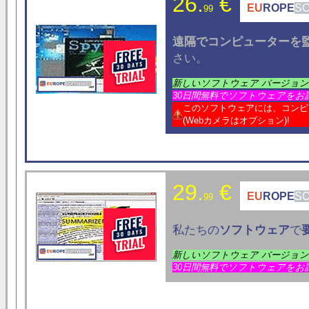
26.
€
EU
ROPE
S
99
遠隔でコンピューターを
さい。
新しいソフトウェア バージョ
30日間無料でソフトウェアをお
このソフトウェアには、コンピ
(Webカメラはオプション)!
29.
€
EU
ROPE
S
99
私たちの
ソフトウェア
で
新しいソフトウェア バージョ
30日間無料でソフトウェアをお