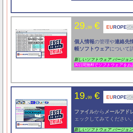
29.
€
EU
ROPE
S
99
個人情報
の管理や
連絡先
帳ソフトウェア
について
新しいソフトウェア バージョ
30日間無料でソフトウェアをお
19.
€
EU
ROPE
S
99
ファイル
から
メールアド
ェックしてみてください
新しいソフトウェア バージョ