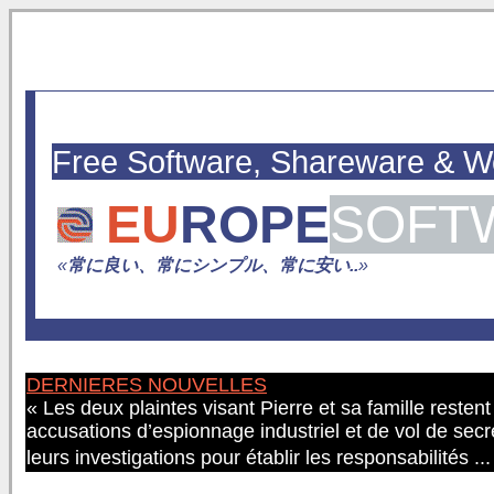
Free Software, Shareware & 
EU
ROPE
SOFT
«
常に良い、常にシンプル、常に安い..
»
DERNIERES NOUVELLES
« Les deux plaintes visant Pierre et sa famille resten
accusations d’espionnage industriel et de vol de secr
leurs investigations pour établir les responsabilités ..