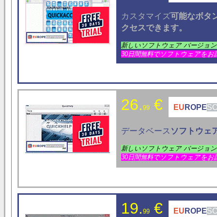
カスタマイズ
可能なボタ
クセス
できます。
新しいソフトウェア バージョ
30日間無料でソフトウェアをお
26.
€
EU
ROPE
S
99
データベース
ソフトウェ
新しいソフトウェア バージョ
30日間無料でソフトウェアをお
19.
€
EU
ROPE
S
99