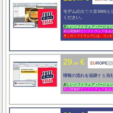
モ
デム
経由で大量
SMS
を
ください。
新しいソフトウェア バージョ
30日間無料でソフトウェアをお
このソフトウェアには、コンピ
29.
€
EU
ROPE
S
99
情報の流れ
を追跡
する
当
新しいソフトウェア バージョ
30日間無料でソフトウェアをお