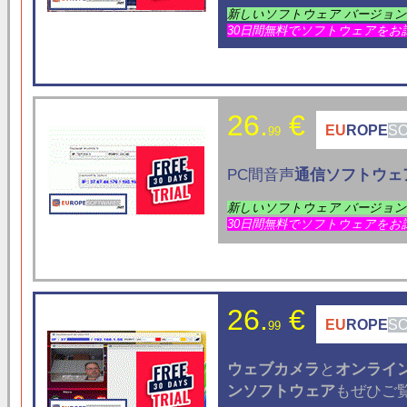
新しいソフトウェア バージョ
30日間無料でソフトウェアをお
26.
€
EU
ROPE
S
99
PC間音声
通信
ソフトウェ
新しいソフトウェア バージョ
30日間無料でソフトウェアをお
26.
€
EU
ROPE
S
99
ウェブカメラ
と
オンライ
ン
ソフトウェア
もぜひご