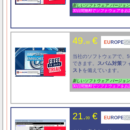
新しいソフトウェア バージョ
30日間無料でソフトウェアをお
49.
€
EU
ROPE
S
99
当社のソフトウェアで、5
できます。
スパム対策
フ
スト
を備えています。
新しいソフトウェア バージョ
30日間無料でソフトウェアをお
21.
€
EU
ROPE
S
99