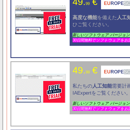
49.
€
EU
ROPE
S
99
高度な機能
を備えた
人工
ひご覧ください。
新しいソフトウェア バージョ
30日間無料でソフトウェアをお
49.
€
EU
ROPE
S
99
私たちの
人工知能
需要計
IAExpertをご覧ください
新しいソフトウェア バージョ
30日間無料でソフトウェアをお