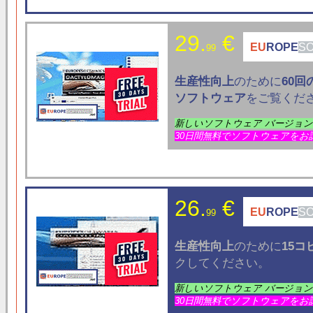
29.
€
EU
ROPE
S
99
生産性向上
のために
60
ソフトウェア
をご覧くだ
新しいソフトウェア バージョ
30日間無料でソフトウェアをお
26.
€
EU
ROPE
S
99
生産性向上
のために
15コ
クしてください。
新しいソフトウェア バージョ
30日間無料でソフトウェアをお