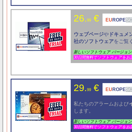
26.
€
EU
ROPE
S
99
ウェブページ
や
ドキュメ
社のソフトウェア
をご覧
新しいソフトウェア バージョ
30日間無料でソフトウェアをお
29.
€
EU
ROPE
S
99
私たちのアラームおよび
します。
新しいソフトウェア バージョ
30日間無料でソフトウェアをお