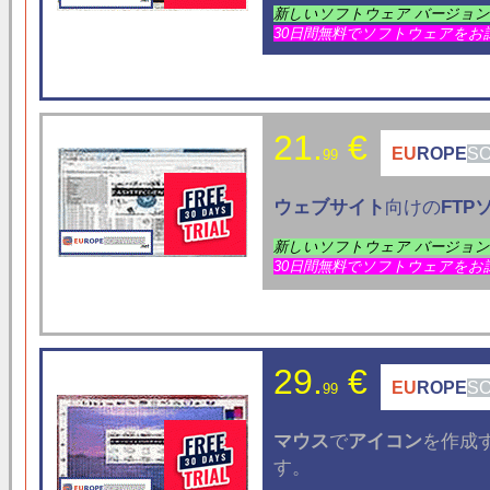
新しいソフトウェア バージョ
30日間無料でソフトウェアをお
21.
€
EU
ROPE
S
99
ウェブサイト
向けの
FTP
新しいソフトウェア バージョ
30日間無料でソフトウェアをお
29.
€
EU
ROPE
S
99
マウス
で
アイコン
を作成
す。