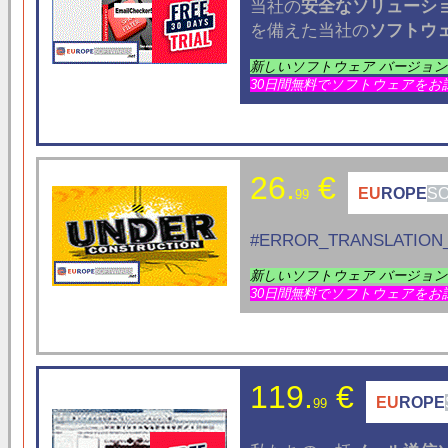
当社の
安全なソリューシ
を備えた当社の
ソフトウ
新しいソフトウェア バージョ
30日間無料でソフトウェアをお
26.
€
EU
ROPE
S
99
#ERROR_TRANSLATION_
新しいソフトウェア バージョ
30日間無料でソフトウェアをお
119.
€
EU
ROPE
99