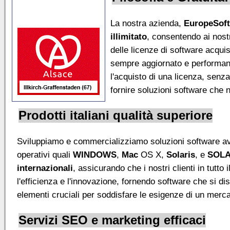
La nostra azienda,
EuropeSof
illimitato
, consentendo ai nostr
delle licenze di software acqui
sempre aggiornato e performante
l'acquisto di una licenza, senz
fornire soluzioni software che n
Prodotti italiani qualità superiore
Sviluppiamo e commercializziamo soluzioni software a
operativi quali
WINDOWS
,
Mac
OS X,
Solaris
, e
SOLA
internazionali
, assicurando che i nostri clienti in tutt
l'efficienza e l'innovazione, fornendo software che si di
elementi cruciali per soddisfare le esigenze di un merca
Servizi SEO e marketing efficaci