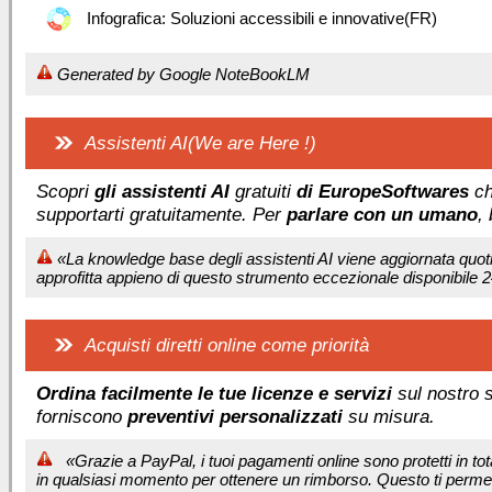
Infografica: Soluzioni accessibili e innovative(FR)
Generated by Google NoteBookLM
Assistenti AI(We are Here !)
Scopri
gli assistenti AI
gratuiti
di EuropeSoftwares
ch
supportarti gratuitamente. Per
parlare con un umano
,
«La knowledge base degli assistenti AI viene aggiornata quoti
approfitta appieno di questo strumento eccezionale disponibile 2
Acquisti diretti online come priorità
Ordina facilmente le tue licenze e servizi
sul nostro s
forniscono
preventivi personalizzati
su misura.
«Grazie a PayPal, i tuoi pagamenti online sono protetti in to
in qualsiasi momento per ottenere un rimborso. Questo ti permett