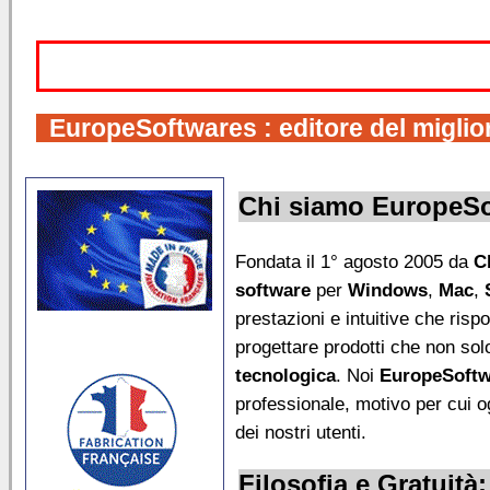
IMPOR
EuropeSoftwares
: editore del migli
Chi siamo
EuropeSo
Fondata il 1° agosto 2005 da
C
software
per
Windows
,
Mac
,
prestazioni e intuitive che risp
progettare prodotti che non sol
tecnologica
. Noi
EuropeSoftw
professionale, motivo per cui o
dei nostri utenti.
Filosofia e Gratuità