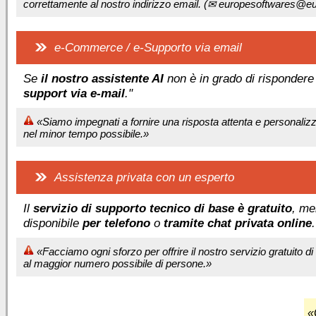
correttamente al nostro indirizzo email. (
✉ europesoftwares@eur
e-Commerce / e-Supporto via email
Se
il nostro assistente AI
non è in grado di rispondere 
support via e-mail
."
«Siamo impegnati a fornire una risposta attenta e personalizz
nel minor tempo possibile.»
Assistenza privata con un esperto
Il
servizio di supporto tecnico di base è gratuito
, me
disponibile
per telefono
o
tramite chat privata online
.
«Facciamo ogni sforzo per offrire il nostro servizio gratuito di
al maggior numero possibile di persone.»
«