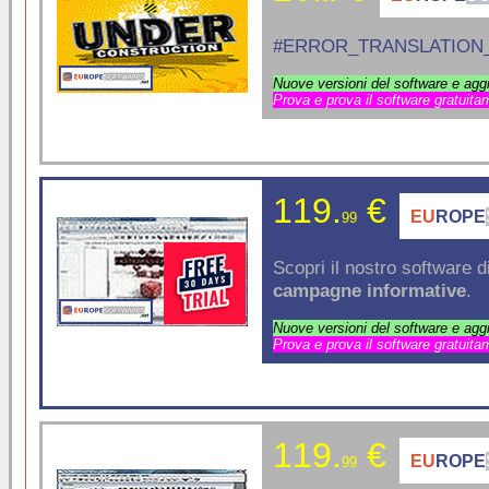
#ERROR_TRANSLATION_
Nuove versioni del software e aggi
Prova e prova il software gratuitam
119.
€
EU
ROPE
99
Scopri il nostro software d
campagne
informative
.
Nuove versioni del software e aggi
Prova e prova il software gratuitam
119.
€
EU
ROPE
99