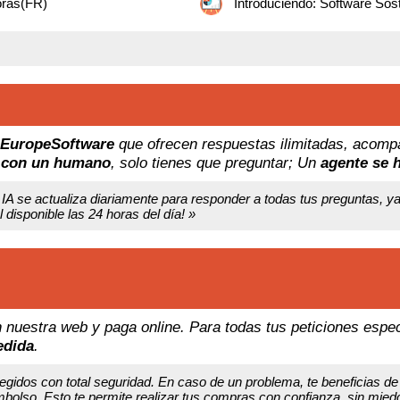
oras(FR)
Introduciendo: Software Sos
EuropeSoftware
que ofrecen respuestas ilimitadas, acom
 con un humano
, solo tienes que preguntar; Un
agente se 
IA se actualiza diariamente para responder a todas tus preguntas, y
isponible las 24 horas del día! »
 nuestra web y paga online. Para todas tus peticiones espe
edida
.
egidos con total seguridad. En caso de un problema, te beneficias de
bolso. Esto te permite realizar tus compras con confianza, sin miedo