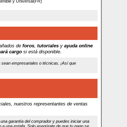
tenible y Universal(FR)
pañados de
foros
,
tutoriales
y
ayuda online
hará cargo
si está disponible.
a sean empresariales o técnicas. ¡Así que
ciales, nuestros representantes de ventas
 una garantía del comprador y puedes iniciar una
 a una estafa. Solo asegúrate de que tu pago se