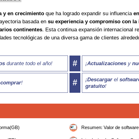
 y en crecimiento
que ha logrado expandir su influencia
en
rayectoria basada en
su experiencia y compromiso con la
arios continentes
. Esta continua expansión internacional r
dades tecnológicas de una diversa gama de clientes alreded
#
os
durante todo el año!
¡
Actualizaciones
y
nu
¡
Descargar
el
softwar
#
e
comprar
!
gratuito
!
aforma(GB)
Resumen: Valor de software 