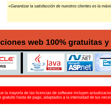
«Garantizar la satisfacción de nuestros clientes es la má
aciones web 100% gratuitas y
ue la mayoría de las licencias de software incluyen actualizaci
de gratuito hasta de pago, adaptados a la intensidad de tus nece