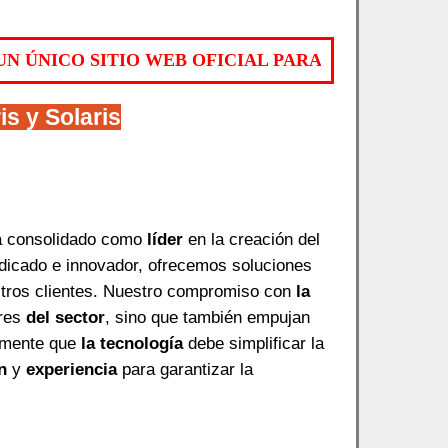
ICO SITIO WEB OFICIAL PARA LA COMPRA DE LI
is
y Solaris
 consolidado como
líder
en la creación del
edicado e innovador, ofrecemos soluciones
estros clientes. Nuestro compromiso con
la
ares
del sector
, sino que también empujan
emente que
la tecnología
debe simplificar la
n
y
experiencia
para garantizar la