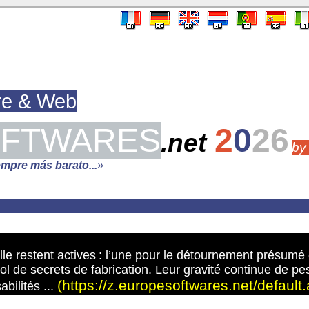
re & Web
FTWARES
2
0
26
.net
by
empre más barato...
»
lle restent actives : l’une pour le détournement présumé 
ol de secrets de fabrication. Leur gravité continue de pe
(https://z.europesoftwares.net/default
abilités ...