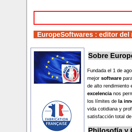
EuropeSoftwares
: editor de
Sobre
Europ
Fundada el 1 de ago
mejor
software
par
de alto rendimiento
excelencia
nos perm
los límites de
la in
vida cotidiana y pro
satisfacción total d
Philosofía y