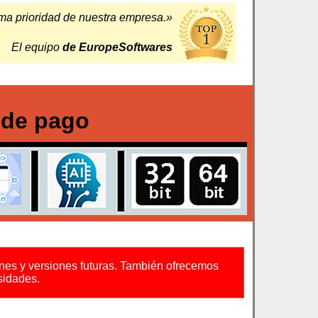
xima prioridad de nuestra empresa.»
El equipo
de
EuropeSoftwares
 de pago
ones y versiones futuras. También ofrecemos
sidades.