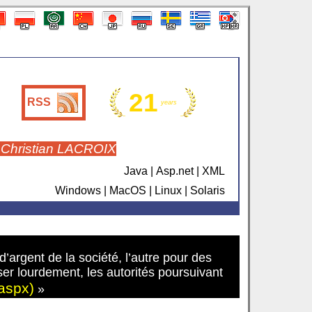
21
RSS
years
 Christian LACROIX
Java | Asp.net | XML
Windows | MacOS | Linux | Solaris
d’argent de la société, l’autre pour des
ser lourdement, les autorités poursuivant
.aspx)
»