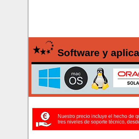
Software y aplic
Nuestro precio incluye el hecho de q
tres niveles de soporte técnico, des