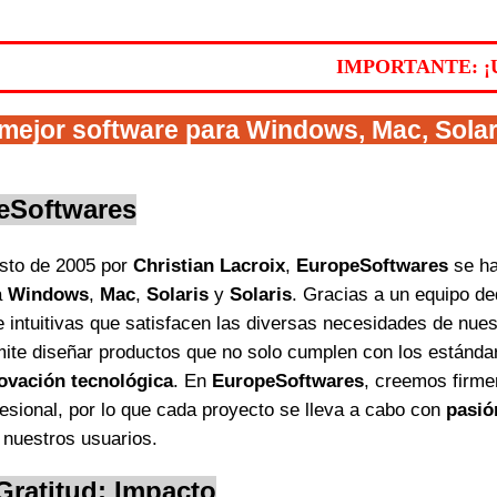
IMPORTANTE: ¡UN ÚN
l mejor software para
Windows
,
Mac
,
Solar
eSoftwares
sto de 2005 por
Christian Lacroix
,
EuropeSoftwares
se ha
a
Windows
,
Mac
,
Solaris
y
Solaris
. Gracias a un equipo d
 e intuitivas que satisfacen las diversas necesidades de nu
ite diseñar productos que no solo cumplen con los estánd
novación tecnológica
. En
EuropeSoftwares
, creemos firm
fesional, por lo que cada proyecto se lleva a cabo con
pasió
e nuestros usuarios.
 Gratitud: Impacto