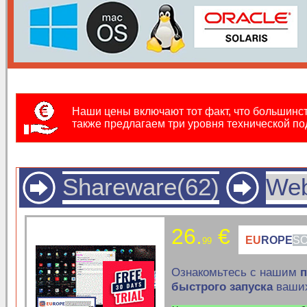
Наши цены включают тот факт, что большинс
также предлагаем три уровня технической п
Shareware(62)
Web
26.
€
EU
ROPE
S
99
Ознакомьтесь с нашим
п
быстрого запуска
ваши