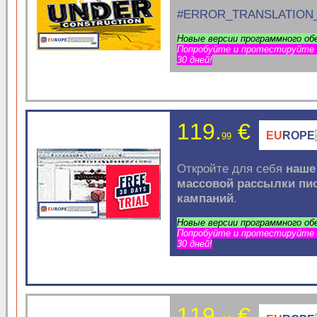
#ERROR_TRANSLATION_
Новые версии программного об
Попробуйте и протестируйте п
30 дней!
119.
€
EU
ROPE
99
Откройте для себя
наше
массовой
рассылки пи
кампаний
.
Новые версии программного об
Попробуйте и протестируйте п
30 дней!
119.
€