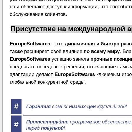
но и облегчают доступ к информации, что способс
обслуживания клиентов.
Присутствие на международной а
EuropeSoftwares
– это
динамичная и быстро раз
также расширяет своё влияние
по всему миру
. Бл
EuropeSoftwares
успешно заняла
прочные позиции
предлагать передовые решения, отвечающие самы
адаптации делают
EuropeSoftwares
ключевым игрок
глобальной конкурентной среды.
#
Гарантия
самых
низких цен
круглый год!
Протестируйте
программное обеспечени
#
перед
покупкой
!