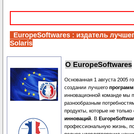
EuropeSoftwares
: издатель лучше
Solaris
О
EuropeSoftwares
Основанная 1 августа 2005 г
создании лучшего
программ
инновационной команде мы п
разнообразным потребностя
продукты, которые не только
инноваций
. В
EuropeSoftwa
профессиональную жизнь, по